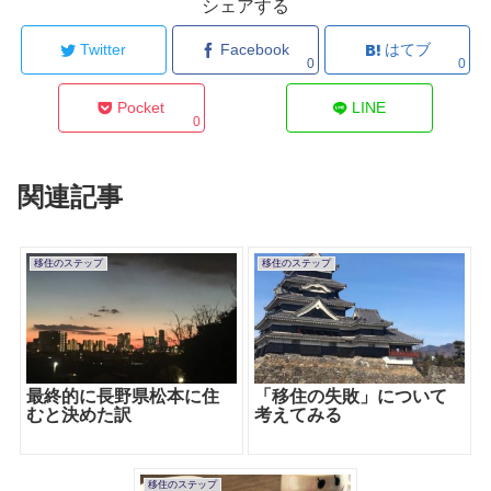
シェアする
Twitter
Facebook
はてブ
0
0
Pocket
LINE
0
関連記事
移住のステップ
移住のステップ
最終的に長野県松本に住
「移住の失敗」について
むと決めた訳
考えてみる
移住のステップ