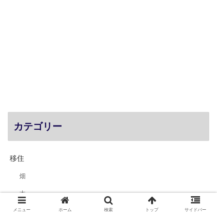
カテゴリー
移住
畑
本
仕事
メニュー
ホーム
検索
トップ
サイドバー