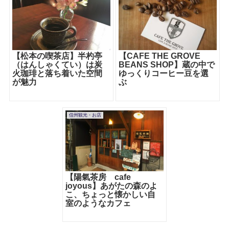
【松本の喫茶店】半杓亭
【CAFE THE GROVE
（はんしゃくてい）は炭
BEANS SHOP】蔵の中で
火珈琲と落ち着いた空間
ゆっくりコーヒー豆を選
が魅力
ぶ
信州観光・お店
【陽氣茶房 cafe
joyous】あがたの森のよ
こ、ちょっと懐かしい自
室のようなカフェ