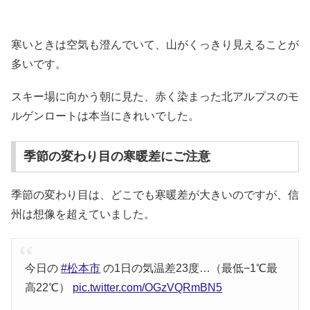
寒いときは空気も澄んでいて、山がくっきり見えることが
多いです。
スキー場に向かう朝に見た、赤く染まった北アルプスのモ
ルゲンロートは本当にきれいでした。
季節の変わり目の寒暖差にご注意
季節の変わり目は、どこでも寒暖差が大きいのですが、信
州は想像を超えていました。
今日の
#松本市
の1日の気温差23度…（最低−1℃最
高22℃）
pic.twitter.com/OGzVQRmBN5