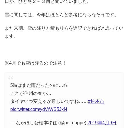
日が、ひと冬２～３回と聞いていました。
雪に関しては、今年はほとんど参考にならなそうです。
また来期、雪の降り方積もり方を追記できればと思ってい
ます。
※4月でも雪は降るので注意！
5時はまだ雨だったのに…☃️
これが信州の春か…
タイヤいつ変えるか難しいですね……
#松本市
pic.twitter.com/ydVrWS5JxN
— なかほし@松本移住 (@pe_nappe)
2019年4月9日