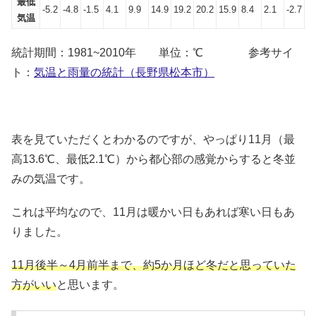
最低
-5.2
-4.8
-1.5
4.1
9.9
14.9
19.2
20.2
15.9
8.4
2.1
-2.7
気温
統計期間：1981~2010年 単位：℃ 参考サイ
ト：
気温と雨量の統計（長野県松本市）
表を見ていただくとわかるのですが、やっぱり11月（最
高13.6℃、最低2.1℃）から都心部の感覚からすると冬並
みの気温です。
これは平均なので、11月は暖かい日もあれば寒い日もあ
りました。
11月後半～4月前半まで、約5か月ほど冬だと思っていた
方がいい
と思います。