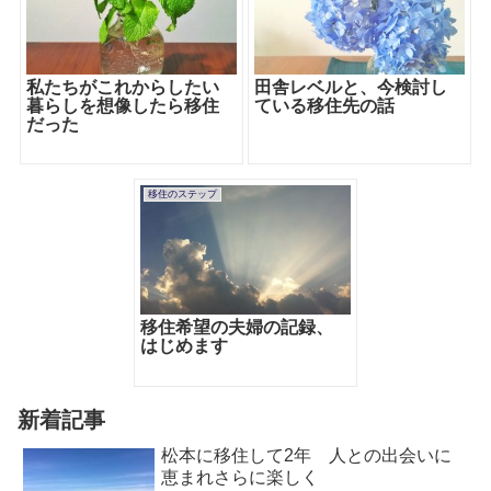
私たちがこれからしたい
田舎レベルと、今検討し
暮らしを想像したら移住
ている移住先の話
だった
移住のステップ
移住希望の夫婦の記録、
はじめます
新着記事
松本に移住して2年 人との出会いに
恵まれさらに楽しく