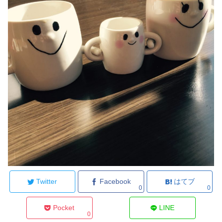
Twitter
Facebook
はてブ
0
0
Pocket
LINE
0