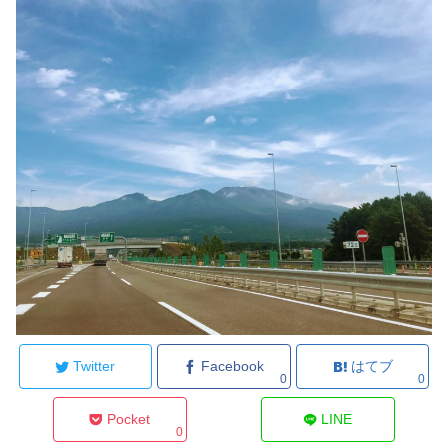
Twitter
Facebook
はてブ
0
0
Pocket
LINE
0