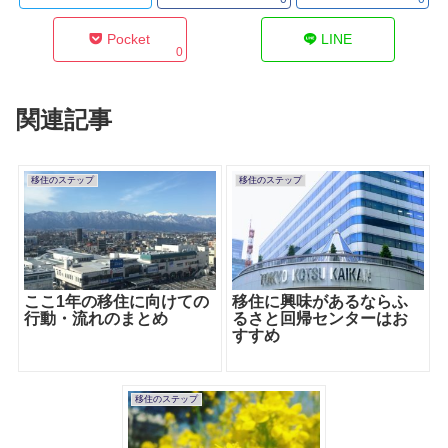
Pocket
LINE
0
関連記事
移住のステップ
移住のステップ
ここ1年の移住に向けての
移住に興味があるならふ
行動・流れのまとめ
るさと回帰センターはお
すすめ
移住のステップ